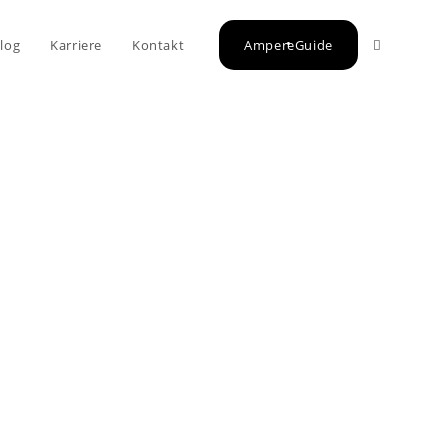
log
Karriere
Kontakt
AmpereGuide